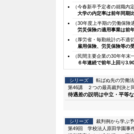
（今春新卒予定者の就職内
大学の内定率は前年同期比1
（30年度上半期の労働保険
労災保険の適用事業は前
（厚労省・毎勤統計の不適
雇用保険、労災保険等の
（民間主要企業の30年年末
６年連続で前年上回り3.90
シリーズ
転ばぬ先の労働
第46講 ２つの最高裁判決と
待遇差の説明は中立・平等な
シリーズ
裁判例から学ぶ
第49回 学校法人原田学園事