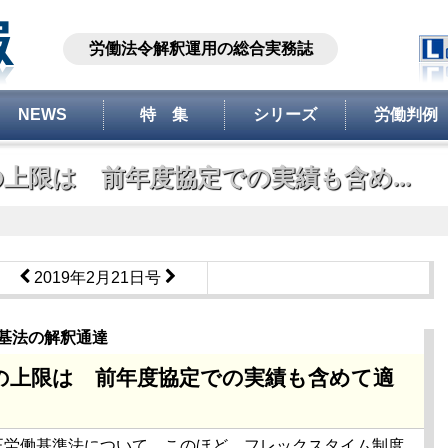
労働法令解釈運用の総合実務誌
NEWS
特 集
シリーズ
労働判例
上限は 前年度協定での実績も含め...
2019年2月21日号
基法の解釈通達
内の上限は 前年度協定での実績も含めて適
労働基準法について、このほど、フレックスタイム制度、