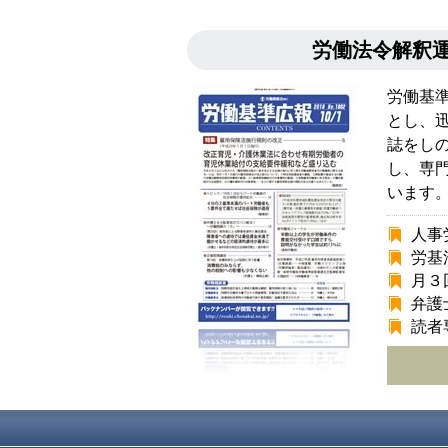
労働法令解釈
労働基
とし、
誌をし
し、専
います
人事
労基
月３
弁護
読者