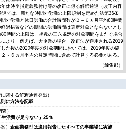
の年休時季指定義務付け等の改正に係る解釈通達（改正内容
達では、新たな時間外労働の上限規制を定めた法第36条
間外労働と休日労働の合計時間数が２～６ヵ月平均80時間
や経過措置などの期間の労働時間は算定対象とならないとし
80時間の上限は、複数の三六協定の対象期間をまたぐ場合
により、例えば、大企業の場合、改正法が適用される2019
た後の2020年度の対象期間においては、2019年度の協
、２～６ヵ月平均の算定時間に含めて計算する必要がある。
（編集部）
行に関する解釈通達発出）
規則に方法を記載
調査）
「生活費が足りない」25％
要案）
企画業務型は適用報告したすべての事業場に実施