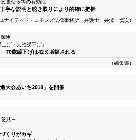
務変更命令等の有効性
丁寧な説明と聴き取りにより的確に把握
ユナイテッド・コモンズ法律事務所 弁護士 井澤 慎次）
会保険
繰上げ・支給繰下げ」
額 70歳繰下げは42％増額される
（編集部）
ル
進大会あいち2018」を開催
ル
・意見～
づくりがカギ