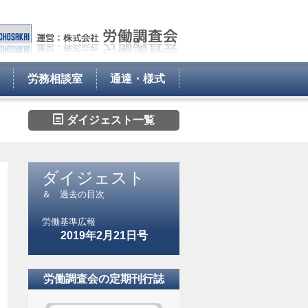
労務相談室
通達・様式
ダイジェスト一覧
ダイジェスト
＆ 過去の目次
労働基準広報
2019年2月21日号
労働調査会の定期刊行誌