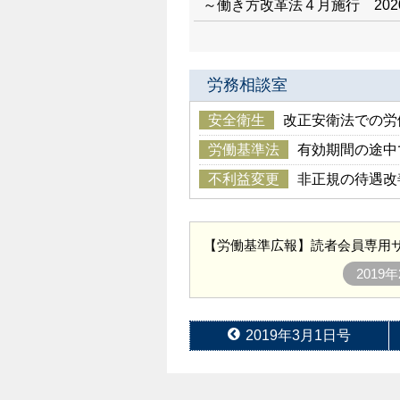
～働き方改革法４月施行 202
労務相談室
安全衛生
改正安衛法での労
労働基準法
有効期間の途中
不利益変更
非正規の待遇改
【労働基準広報】読者会員専用サ
201
2019年3月1日号