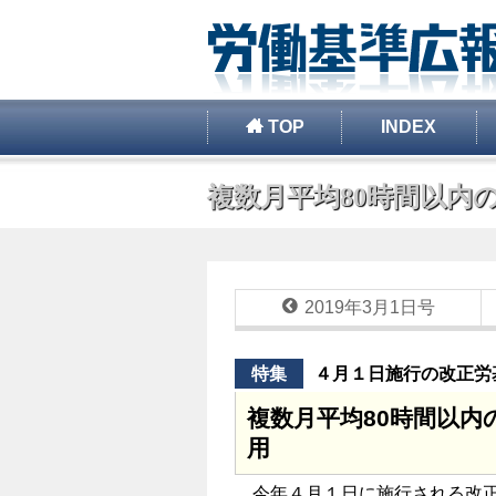
TOP
INDEX
複数月平均80時間以内の
2019年3月1日号
特集
４月１日施行の改正労
複数月平均80時間以
用
今年４月１日に施行される改正