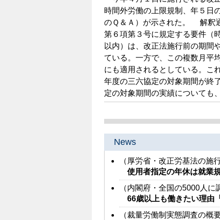
時間外労働の上限規制、年５日
のＱ＆Ａ）が示された。 解釈通
第６項第３号に規定する要件（時
以内）は、改正法施行前の期間
ている。一方で、この複数月平均
にも適用されるとしている。これ
年度の三六協定の対象期間が終了し
定の対象期間の実績についても
News
（厚労省・改正労基法の施
使用者指定の年休は就業
（内閣府・全国の5000人に
66歳以上も働きたい理由
（裁量労働制実態調査の概