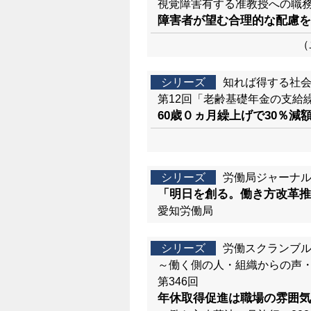
視覚障害有する准教授への職
障害者が望む合理的な配慮を
（
シリーズ
知れば得する社
第12回「老齢基礎年金の支給
60歳０ヵ月繰上げで30％減
シリーズ
労働局ジャーナ
「明日を創る。働き方改革推
愛知労働局
シリーズ
労働スクランブ
～働く側の人・組織からの声
第346回
年休取得促進は職場の雰囲気