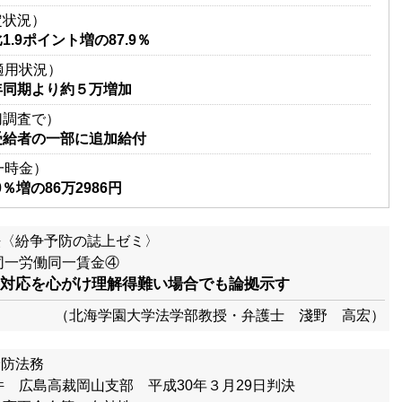
定状況）
.9ポイント増の87.9％
適用状況）
年同期より約５万増加
切調査で）
受給者の一部に追加給付
一時金）
％増の86万2986円
法〈紛争予防の誌上ゼミ〉
同一労働同一賃金④
対応を心がけ理解得難い場合でも論拠示す
（北海学園大学法学部教授・弁護士 淺野 高宏）
予防法務
件 広島高裁岡山支部 平成30年３月29日判決