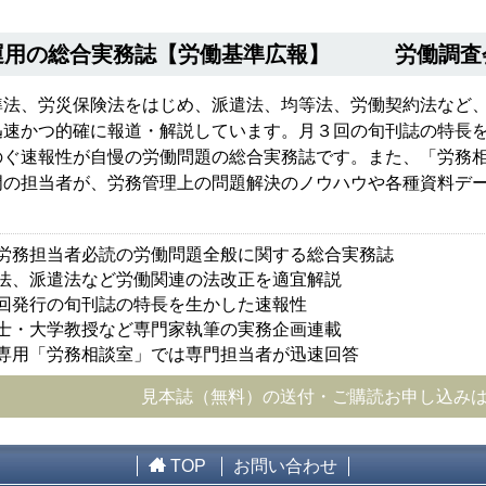
運用の総合実務誌【労働基準広報】 労働調査
準法、労災保険法をはじめ、派遣法、均等法、労働契約法など
迅速かつ的確に報道・解説しています。月３回の旬刊誌の特長
のぐ速報性が自慢の労働問題の総合実務誌です。また、「労務
門の担当者が、労務管理上の問題解決のノウハウや各種資料デー
。
労務担当者必読の労働問題全般に関する総合実務誌
法、派遣法など労働関連の法改正を適宜解説
回発行の旬刊誌の特長を生かした速報性
士・大学教授など専門家執筆の実務企画連載
専用「労務相談室」では専門担当者が迅速回答
見本誌（無料）の送付・ご購読お申し込み
TOP
お問い合わせ