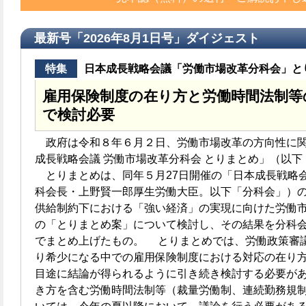
最新号「2026年8月1日号」ダイジェスト
特集
日本成長戦略会議「労働市場改革分科会」と
雇用保険制度の在り方と労働時間法制等
で検討必要
政府は令和８年６月２日、労働市場改革の方向性に関
成長戦略会議 労働市場改革分科会 とりまとめ」（以
とりまとめは、同年５月27日開催の「日本成長戦略会
科会長・上野賢一郎厚生労働大臣。以下「分科会」）
供給制約下における「強い経済」の実現に向けた労働
の「とりまとめ案」について検討し、その結果を分科
でまとめ上げたもの。 とりまとめでは、労働政策審
り希少になる中での雇用保険制度における対応の在り
目途に結論が得られるように引き続き検討する必要が
き方を含む労働時間法制等（裁量労働制、連続勤務規