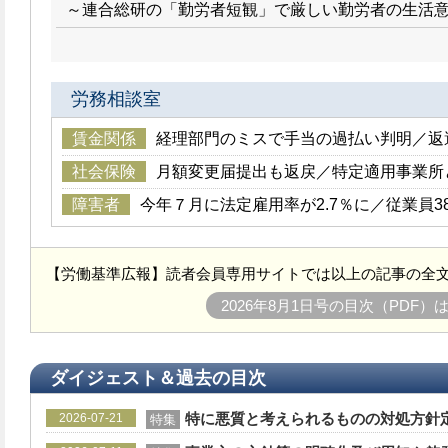
～連合総研の「勤労者短観」で厳しい勤労者の生活
労務相談室
賃金関係
経理部門のミスで手当の過払い判明／返
社会保険
月額変更届提出も返戻／特定適用事業所
障害者
今年７月に法定雇用率が2.7％に／従業員3
【労働基準広報】読者会員専用サイトでは以上の記事の全文
2026年8月1日号の目次（PDF）
ダイジェスト＆過去の目次
特に悪質と考えられるものの対処方針定
2026-07-21
特集