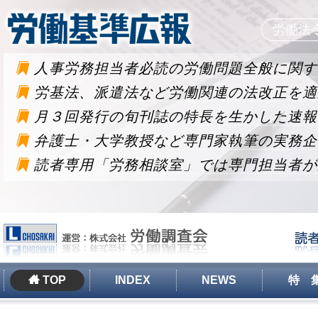
労働法
人事労務担当者必読の労働問題全般に関す
労基法、派遣法など労働関連の法改正を適
月３回発行の旬刊誌の特長を生かした速報
弁護士・大学教授など専門家執筆の実務企
読者専用「労務相談室」では専門担当者が
TOP
INDEX
NEWS
特 