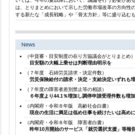
いては、今年の夏以降において、議論を行う必要がある
は、とりまとめにおいて示した労働市場改革の方向性
する新たな「成長戦略」や「骨太方針」等に盛り込む
News
（中賃審・目安制度の在り方協議会がとりまとめ
目安額の大幅上乗せは判断理由明示を
（７年度 石綿労災請求・決定件数）
労災保険給付の請求・決定・支給決定いずれも
（７年度の障害者差別禁止等の相談）
６年度より44.1％増加し調停申請受理件数も増
（内閣府・令和８年版 高齢社会白書）
現在の生活に満足は低め仕事を続けたいは高め
（内閣府・令和８年版 障害者白書）
昨年10月開始のサービス「就労選択支援」等報