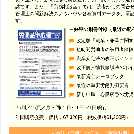
誌です。また、「労務相談室」では、読者からの問合
管理上の問題解決のノウハウや各種資料データを、電話
す。
～好評の別冊付録（最近の配
改定版「副業・兼業に関す
短時間労働者の被用者保険
職業安定法の改正ポイント
改正個人情報保護法のポイ
最新賃金データブック
最近の重要労働判例要旨
新しい脳・心臓疾患の労災
B5判／56頁／月３回(１日･11日･21日)発行
年間購読会費 価格：67,320円（税抜価格61,200円）
見本誌（無料）の送付・ご購読お申し