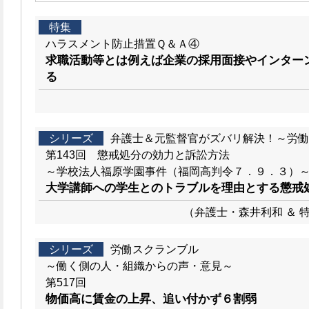
特集
ハラスメント防止措置Ｑ＆Ａ④
求職活動等とは例えば企業の採用面接やインター
る
シリーズ
弁護士＆元監督官がズバリ解決！～労働
第143回 懲戒処分の効力と訴訟方法
～学校法人福原学園事件（福岡高判令７．９．３）
大学講師への学生とのトラブルを理由とする懲戒
（弁護士・森井利和 ＆ 
シリーズ
労働スクランブル
～働く側の人・組織からの声・意見～
第517回
物価高に賃金の上昇、追い付かず６割弱