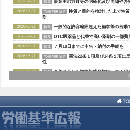
事業主の方針等の明確化及び周知や啓
2026-07-11
特集
性質と目的を検討した上で性質
2026-07-01
労働判例研究
断
一般的な許容範囲超えた顧客等の言動で
2026-06-21
特集
OTC医薬品と代替性高い薬剤の一部費用
2026-06-11
特集
７月10日までに申告・納付の手続を
2026-06-01
特集
憲法22条１項及び14条１項に
2026-05-21
労働判例研究
性...
今年８月から標準報酬月額53～79万円の限
2026-05-11
特集
遺族補償年金等の男女差の解消や消滅
2026-05-01
特集
事業者は職場環境の改善など実施可能な
2026-04-21
特集
キャリアアップ助成金の正社員化コース
2026-04-11
TO
特集
死亡・障害１級～３級（有扶養者）は3000
2026-04-01
特集
産業雇用安定助成金のスキルアップ支援
2026-03-21
特集