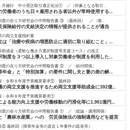
月施行 中小受託取引適正化法① ／（対象となる取引...
労働者のうち日々雇用される者以外が常時使用する...
度の在り方研究会の中間報告書 ③ （最終回） ／〈徴...
災保険給付の支給決定の情報が提供されることが適当
業の両立支援指針案
は「治療や疾病の増悪防止に適切に取り組むこと」...
等助成金（柔軟な働き方選択制度等支援コース）の改正
制度を３つ以上導入し対象労働者が制度を利用した...
制度の在り方研究会の中間報告書 ② ／〈給付関係〉
年金」と「特別加算」の要件に関し夫と妻の差の解...
省・令和８年度予算概算要求② 最終回
の両立支援を推進するため両立支援等助成金に392億...
省・令和８年度予算概算要求①
よる能力向上支援や労働移動の円滑化等に1,961億円...
制度の在り方研究会の中間報告書 ① ／〈総論・適用関係〉
と「農林水産業」への 労災保険法の強制適用などを提言
法⑤ 最終回（障害年金等の直近１年要件の延長等）