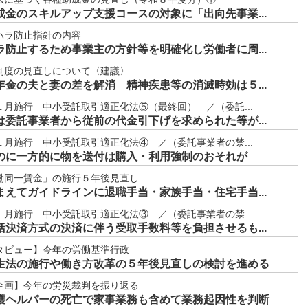
金のスキルアップ支援コースの対象に「出向先事業...
ハラ防止指針の内容
防止するため事業主の方針等を明確化し労働者に周...
制度の見直しについて〈建議〉
金の夫と妻の差を解消 精神疾患等の消滅時効は５...
月施行 中小受託取引適正化法⑤（最終回） ／（委託...
委託事業者から従前の代金引下げを求められた等が...
月施行 中小受託取引適正化法④ ／（委託事業者の禁...
のに一方的に物を送付は購入・利用強制のおそれが
働同一賃金」の施行５年後見直し
えてガイドラインに退職手当・家族手当・住宅手当...
月施行 中小受託取引適正化法③ ／（委託事業者の禁...
決済方式の決済に伴う受取手数料等を負担させるも...
タビュー】今年の労働基準行政
生法の施行や働き方改革の５年後見直しの検討を進める
企画】今年の労災裁判を振り返る
護ヘルパーの死亡で家事業務も含めて業務起因性を判断