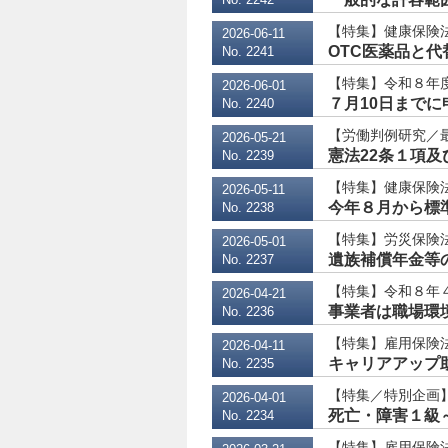
【特集】健康保険法
2026-06-11
OTC医薬品と代
No. 2241
【特集】令和８年
2026-06-01
７月10日まで
No. 2240
【労働判例研究／最
2026-05-21
憲法22条１項
No. 2239
【特集】健康保険法
2026-05-11
今年８月から標準報
No. 2238
【特集】労災保険
2026-05-01
遺族補償年金等
No. 2237
【特集】令和８年
2026-04-21
事業者は職場環境
No. 2236
【特集】雇用保険
2026-04-11
キャリアアップ助
No. 2235
【特集／特別企画】
2026-04-01
死亡・障害１級～３
No. 2234
【特集】雇用保険