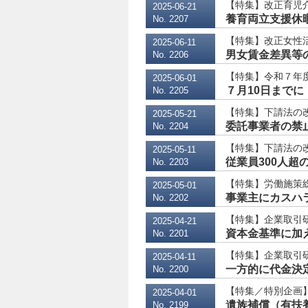
【特集】改正育児
2025-06-21
養育両立支援休暇
No. 2207
【特集】改正女性
2025-06-11
男女賃金差異等の
No. 2206
【特集】令和７年
2025-06-01
７月10日まで
No. 2205
【特集】下請法の
2025-05-21
委託事業者の禁
No. 2204
【特集】下請法の
2025-05-11
従業員300人超
No. 2203
【特集】労働施策
2025-05-01
事業主にカスハ
No. 2202
【特集】企業取引
2025-04-21
資本金基準に加え
No. 2201
【特集】企業取引
2025-04-11
一方的に代金決定
No. 2200
【特集／特別企画】
2025-04-01
遺族補償（有扶養
No. 2199