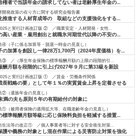
権者で当該年金の請求してない者は老齢厚生年金の...
材開発政策の在り方に関する研究会報告書
推進する人材育成等の 取組などの支援強化をする...
025と実行計画改訂版 ② ／職業安定・人材開発・女性...
高い産業・雇用創出と就職氷河期世代以降の不安の...
法④（子に係る加算等・脱退一時金の見直し）
加算を創設し一律28万1,700円（2024年度価格）を...
③ ／（厚生年金保険の標準報酬月額の上限の段階的引...
酬月額を段階的に引上げ2027年９月に第33級を新設
025と実行計画改訂版 ① ／賃金・労働条件関係
成長戦略の要」として年１％の実質賃金上昇を定着させる
法②（遺族年金の見直し）
歳未満の夫も原則５年の有期給付の対象に
法①（被用者保険の適用拡大等、在職老齢年金の見直し）
標準報酬月額等級に応じ保険料負担を軽減する措置...
生法等の改正① ／個人事業者等に対する安全衛生対策...
保護や義務の対象とし混在作業による災害防止対策を強化