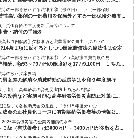
等の一部を改正する法律案③（最終回） ／（一部保険...
替性高い薬剤の一部費用を保険外とする一部保険外療養...
度 労働保険の年度更新手続等について
に申告・納付の手続を
高裁判例解説】欠格条項と職業選択の自由・法の下の...
及び14条１項に反するとしつつ国家賠償法の違法性は否定
等の一部を改正する法律案① ／（高額療養費制度の見...
酬月額53～79万円の限度額を17万9,100円＋１％の...
法等の改正法案要綱
の男女差の解消や消滅時効の延長等は令和９年度施行
４月適用 高年齢者の労働災害防止のための指針
の改善など実施可能な高年齢者労働災害防止対策に...
法に基づく各種助成金の見直し（令和８年度分）②
成金の正社員化コースに有期契約労働者等の情報公...
2026年労働災害の企業内補償の水準
級（有扶養者）は3000万円～ 3400万円が多数を占...
法に基づく各種助成金の見直し（令和８年度分）①