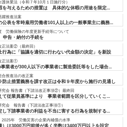
介護休業法（令和７年10月１日施行分）
を与えるための措置は 具体的な休暇の用途を限定...
活躍推進法案
公表を常時雇用労働者101人以上の一般事業主に義務...
度 労働保険の年度更新手続等について
に 申告・納付の手続を
改正法案②（最終回）
止行為に「協議を適切に行わない代金額の決定」を新設
改正法案①
の事業者が300人以下の事業者に製造委託等をした場合...
総合推進法の改正案
ラ防止措置義務を課す改正は令和９年度から施行の見通し
研究会 報告書（下請法改正事項②）最終回
て従業員基準により 事業者範囲を区分していくこ...
研究会 報告書（下請法改正事項①）
し下請事業者の利益を不当に害する行為を規制する...
2025年 労働災害の企業内補償の水準
）は3000万円前後が多く半数は3400万円以上を設定