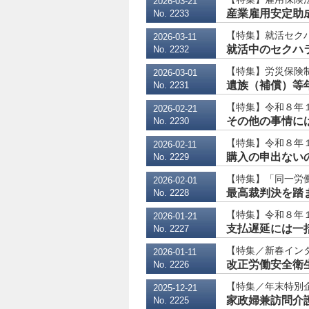
2026-03-21
産業雇用安定助成
No. 2233
【特集】就活セク
2026-03-11
就活中のセクハラ
No. 2232
【特集】労災保険
2026-03-01
遺族（補償）等年
No. 2231
【特集】令和８年１
2026-02-21
その他の事情には
No. 2230
【特集】令和８年１
2026-02-11
購入の申出ない
No. 2229
【特集】「同一労
2026-02-01
最高裁判決を踏ま
No. 2228
【特集】令和８年１
2026-01-21
支払遅延には一括
No. 2227
【特集／新春イン
2026-01-11
改正労働安全衛
No. 2226
【特集／年末特別
2025-12-21
家政婦兼訪問介
No. 2225