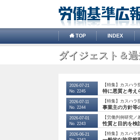
TOP
INDEX
ダイジェスト＆過
【特集】カスハラ
2026-07-21
特に悪質と考え
No. 2245
【特集】カスハラ
2026-07-11
事業主の方針等
No. 2244
【労働判例研究／差
2026-07-01
性質と目的を検
No. 2243
【特集】カスハラ
2026-06-21
一般的な許容範囲
No. 2242