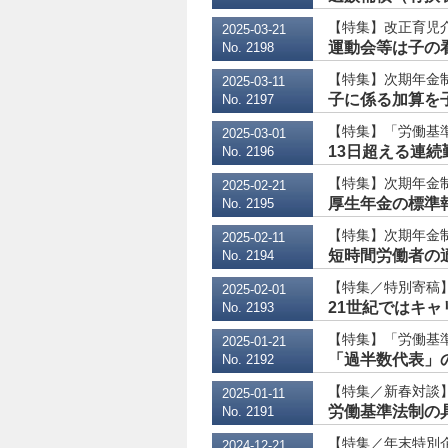
【特集】改正育児
2025-03-21
運動会等は子の看
No. 2198
【特集】次期年金
2025-03-11
子に係る加算を子
No. 2197
【特集】「労働基準
2025-03-01
13日超える連続
No. 2196
【特集】次期年金
2025-02-21
厚生年金の標準
No. 2195
【特集】次期年金
2025-02-11
短時間労働者の適
No. 2194
【特集／特別寄稿】
2025-02-01
21世紀ではキ
No. 2193
【特集】「労働基準
2025-01-21
「過半数代表」の
No. 2192
【特集／新春対談】
2025-01-11
労働基準法制の
No. 2191
【特集／年末特別
2024-12-21