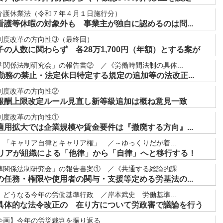
介護休業法（令和７年４月１日施行分）
護等休暇の対象外も 事業主が独自に認めるのは問...
制度改革の方向性③（最終回）
の人数に関わらず 各28万1,700円（年額）とする案が
関係法制研究会」の報告書② ／《労働時間法制の具体...
勤務の禁止・法定休日特定する規定の追加等の法改正...
制度改革の方向性②
報酬上限改定ルール見直し新等級追加は概ね意見一致
制度改革の方向性①
用拡大では企業規模や賃金要件は『撤廃する方向』...
「キャリア自律とキャリア権」 ／～ゆっくりだが着...
ャリアが組織による「他律」から「自律」へと移行する！
関係法制研究会」の報告書案① ／《共通する総論的課...
任務・権限や使用者の関与・支援等定める労基法の...
どうなる今年の労働基準行政 ／岸本武史 労働基準...
具体的な法令改正の 在り方について労政審で議論を行う
企画】今年の労災裁判を振り返る