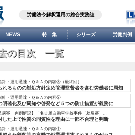
労働法令解釈運用の総合実務誌
NEWS
特 集
シリーズ
労働判例
去の目次 一覧
指針・運用通達・Ｑ＆Ａの内容③（最終回）
られるものの対処方針定め管理監督者を含む労働者に周知
指針・運用通達・Ｑ＆Ａの内容②
の明確化及び周知や啓発など５つの防止措置が義務に
戻審 判例解説】「名古屋自動車学校事件（差戻審）...
討した上で性質の同質性を理由に一部不合理と判断
指針・運用通達・Ｑ＆Ａの内容①
超えた顧客等の言動で就業環境害されるものがカス...