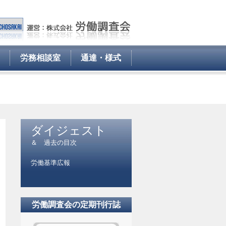
労務相談室
通達・様式
ダイジェスト
＆ 過去の目次
労働基準広報
労働調査会の定期刊行誌