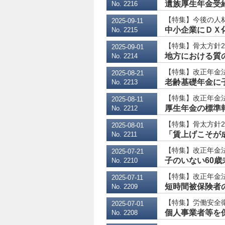
遺族厚生年金受給
No. 2216
【特集】今後の人
2025-09-11
中小企業にＤＸ化
No. 2215
【特集】骨太方針2
2025-09-01
地方における質の
No. 2214
【特集】改正年金
2025-08-21
老齢基礎年金に子の
No. 2213
【特集】改正年金法
2025-08-11
厚生年金の標準報
No. 2212
【特集】骨太方針2
2025-08-01
「賃上げこそが
No. 2211
【特集】改正年金
2025-07-21
子のいない60
No. 2210
【特集】改正年金
2025-07-11
短時間被保険者の
No. 2209
【特集】労働安全衛
2025-07-01
個人事業者等を
No. 2208