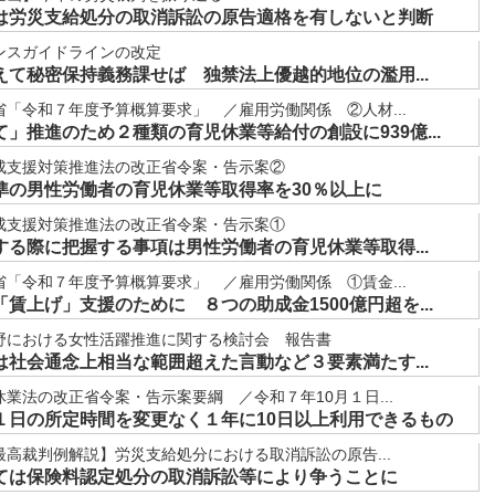
は労災支給処分の取消訴訟の原告適格を有しないと判断
ンスガイドラインの改定
て秘密保持義務課せば 独禁法上優越的地位の濫用...
「令和７年度予算概算要求」 ／雇用労働関係 ②人材...
」推進のため２種類の育児休業等給付の創設に939億...
成支援対策推進法の改正省令案・告示案②
準の男性労働者の育児休業等取得率を30％以上に
成支援対策推進法の改正省令案・告示案①
る際に把握する事項は男性労働者の育児休業等取得...
「令和７年度予算概算要求」 ／雇用労働関係 ①賃金...
賃上げ」支援のために ８つの助成金1500億円超を...
野における女性活躍推進に関する検討会 報告書
社会通念上相当な範囲超えた言動など３要素満たす...
業法の改正省令案・告示案要綱 ／令和７年10月１日...
１日の所定時間を変更なく１年に10日以上利用できるもの
高裁判例解説】労災支給処分における取消訴訟の原告...
ては保険料認定処分の取消訴訟等により争うことに