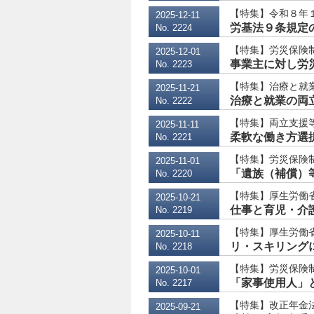
【特集】令和８年１
2025-12-11
労基法９条規定の
No. 2224
【特集】労災保険制
2025-12-01
事業主に対し労
No. 2223
【特集】治療と就
2025-11-21
治療と就業の両立
No. 2222
【特集】両立支援
2025-11-11
柔軟な働き方選択
No. 2221
【特集】労災保険
2025-11-01
「遺族（補償）等
No. 2220
【特集】厚生労働
2025-10-21
仕事と育児・介護
No. 2219
【特集】厚生労働
2025-10-11
リ・スキリングに
No. 2218
【特集】労災保険
2025-10-01
「家事使用人」
No. 2217
【特集】改正年金
2025-09-21