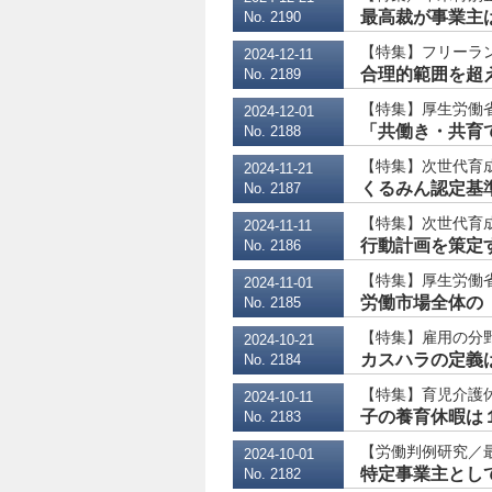
最高裁が事業主
No. 2190
【特集】フリーラ
2024-12-11
合理的範囲を超え
No. 2189
【特集】厚生労働省
2024-12-01
「共働き・共育て
No. 2188
【特集】次世代育
2024-11-21
くるみん認定基
No. 2187
【特集】次世代育
2024-11-11
行動計画を策定す
No. 2186
【特集】厚生労働省
2024-11-01
労働市場全体の「
No. 2185
【特集】雇用の分
2024-10-21
カスハラの定義は
No. 2184
【特集】育児介護休
2024-10-11
子の養育休暇は
No. 2183
【労働判例研究／最
2024-10-01
特定事業主とし
No. 2182