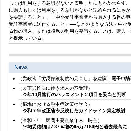
しくは利用をする意思がないと表明したにもかかわらず、
に購入もしくは利用をする意思がないと認められるにもか
を要請すること」、「中小受託事業者から購入する旨の申
受託事業者に送付すること」──などのような方法で中小
る物の購入、または役務の利用を要請することは、購入・
と提示している。
News
（労政審「労災保険制度の見直し」を建議）
電子申請
（改正労推法に伴う求人の不受理）
今年10月施行のハラスメント２項目を妥当と判断
（職場における熱中症対策検討会）
令和７年改正省令反映したガイドライン策定検討
（令和７年 民間主要企業年末一時金）
平均妥結額は7.37％増の95万7184円と過去最高に