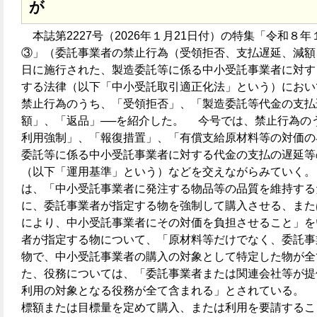
が
本誌第2227号（2026年１月21日付）の特集「令和８
③」（委託事業者の禁止行為（受領拒否、支払遅延、減額
日に施行された、製造委託等に係る中小受託事業者に対す
する法律（以下「中小受託取引適正化法」という）におい
禁止行為のうち、「受領拒否」、「製造委託等代金の支払
額」、「返品」──を紹介した。 今号では、禁止行為の
利用強制」、「報復措置」、「有償支給原材料等の対価の
委託等に係る中小受託事業者に対する代金の支払の遅延等
（以下「運用基準」という）などを交えながらみていく
は、「中小受託事業者に発注する物品等の品質を維持する
に、委託事業者が指定する物を強制して購入させる、また
により、中小受託事業者にその対価を負担させること」
者が指定する物について、「原材料等だけでなく、委託事
物で、中小受託事業者の購入の対象として特定した物が
た、役務については、「委託事業者または関連会社等が提
利用の対象となる役務が全て含まれる」とされている。
標額または目標量を定めて購入、または利用を要請するこ