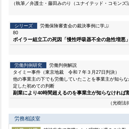
（執筆／弁護士・藤田みのり（ユナイテッド・コモンズ
シリーズ
労働保険審査会の裁決事例に学ぶ
80
ボイラー組立工の死因「慢性呼吸器不全の急性増悪
労働判例研究
労働判例解説
タイミー事件（東京地裁 令和７年３月27日判決）
他の事業主の下でも労働していたことを事業主が知らな
定した初めての判断
副業により40時間超えるのを事業主が知らなければ
（光樹法
労務相談室