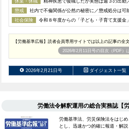
休業・休職
精神疾患で復職したが実態は週３の出勤
懲戒
社内で不倫関係が公然の秘密に／懲戒処分は可
社会保険
令和８年度からの「子ども・子育て支援金
【労働基準広報】読者会員専用サイトでは以上の記事の全文
2026年2月11日号の目次（PDF
2026年2月21日号
ダイジェスト一覧
労働法令解釈運用の総合実務誌【
労働基準法、労災保険法をはじめ
とし、迅速かつ的確に報道・解説