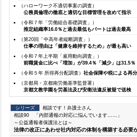
（ハローワーク不適切事案の調査）
公務員倫理の徹底と適切な目標管理を改めて指示
（令和７年「労働組合基礎調査」）
推定組織率16.0％と過去最低もパートは過去最高
（第20回「中高年者縦断調査」）
仕事の理由は「健康を維持するため」が最も高い
（令和７年上半期「雇用動向調査」）
前職賃金に比べ「増加」が39.4％「減少」は31.5％
（令和５年 所得再分配調査）
社会保障や税による再
（京都局・京都南労働基準監督署）
京都文教学園を労基法及び安衛法違反被疑で送検
シリーズ
相談です！弁護士さん
相談90 「内部通報の対応に悩んでいます……」
～公益通報者保護法とは～
法律の改正にあわせ社内対応の体制を構築する必要