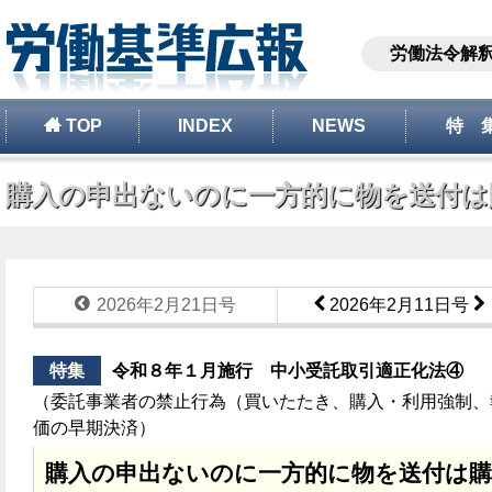
労働法令解
TOP
INDEX
NEWS
特 
購入の申出ないのに一方的に物を送付は購
2026年2月21日号
2026年2月11日号
特集
令和８年１月施行 中小受託取引適正化法④
（委託事業者の禁止行為（買いたたき、購入・利用強制、
価の早期決済）
購入の申出ないのに一方的に物を送付は購