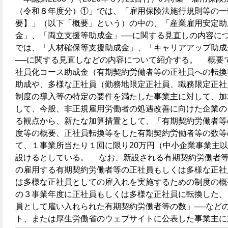
（令和８年度分）①」では、「雇用保険法施行規則等の一
要】」（以下「概要」という）の中の、「産業雇用安定助
金」、「両立支援等助成金」──に関する見直しの内容に
では、「人材確保等支援助成金」、「キャリアアップ助成
──に関する見直しなどの内容について紹介する。 概要
社員化コース助成金（有期契約労働者等の正社員への転換
助成や、多様な正社員（勤務地限定正社員、職務限定正社
制度の導入等の特定の要件を満たした事業主に対して、加
して、今般、非正規雇用労働者の処遇改善に向けた企業の
る観点から、新たな加算措置として、「有期契約労働者等
度等の概要、正社員転換等をした有期契約労働者等の数等
て、１事業所当たり１回に限り20万円（中小企業事業主以
設けるとしている。 なお、新設される有期契約労働者
の雇用する有期契約労働者等の正社員もしくは多様な正社
は多様な正社員としての雇入れを実施するための制度の概
の３事業年度に正社員もしくは多様な正社員に転換した、
員として雇い入れられた有期契約労働者等の数」──など
ト、または厚生労働省のウェブサイトに公表した事業主に