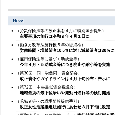
News
（労災保険法等の改正案を４月に特別国会提出）
主要事項の施行は令和９年４月１日に
（働き方改革法施行後５年の総点検）
労働時間・増希望者10.5％に対し減希望者は30％に
（雇用保険法等に基づく助成金等）
今年４月・５助成金等につき廃止や縮小等を実施
（第30回 同一労働同一賃金部会）
改正省令やガイドラインは４月下旬公布・告示に
（第72回 中央最低賃金審議会）
地域最賃の最下位争いや発効日遅れ等の検討開始
（求職者等への職場情報提供手引）
改正女性活躍推進法施行にあわせ３月下旬に改定