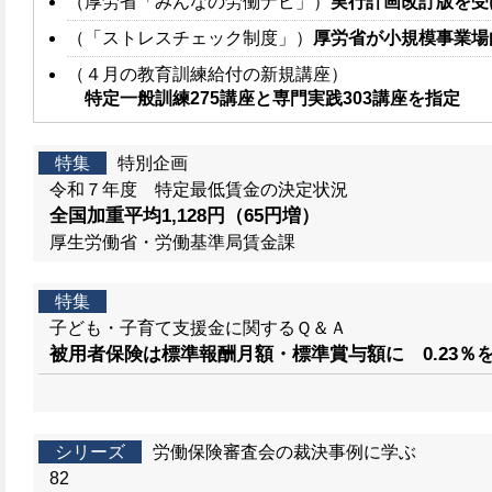
（厚労省「みんなの労働ナビ」）
実行計画改訂版を受
（「ストレスチェック制度」）
厚労省が小規模事業場
（４月の教育訓練給付の新規講座）
特定一般訓練275講座と専門実践303講座を指定
特集
特別企画
令和７年度 特定最低賃金の決定状況
全国加重平均1,128円（65円増）
厚生労働省・労働基準局賃金課
特集
子ども・子育て支援金に関するＱ＆Ａ
被用者保険は標準報酬月額・標準賞与額に 0.23％
シリーズ
労働保険審査会の裁決事例に学ぶ
82