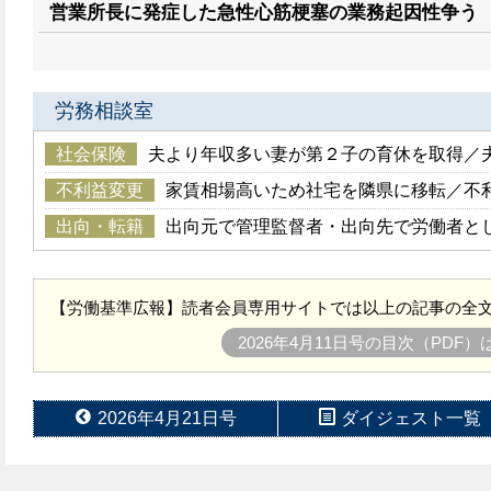
営業所長に発症した急性心筋梗塞の業務起因性争う
労務相談室
社会保険
夫より年収多い妻が第２子の育休を取得／
不利益変更
家賃相場高いため社宅を隣県に移転／不
出向・転籍
出向元で管理監督者・出向先で労働者と
【労働基準広報】読者会員専用サイトでは以上の記事の全文
2026年4月11日号の目次（PDF
2026年4月21日号
ダイジェスト一覧