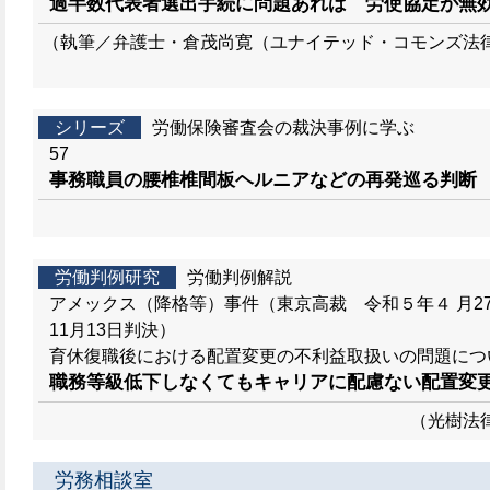
過半数代表者選出手続に問題あれば 労使協定が無
（執筆／弁護士・倉茂尚寛（ユナイテッド・コモンズ法
シリーズ
労働保険審査会の裁決事例に学ぶ
57
事務職員の腰椎椎間板ヘルニアなどの再発巡る判断
労働判例研究
労働判例解説
アメックス（降格等）事件（東京高裁 令和５年４ 月2
11月13日判決）
育休復職後における配置変更の不利益取扱いの問題につ
職務等級低下しなくてもキャリアに配慮ない配置変
（光樹法
労務相談室