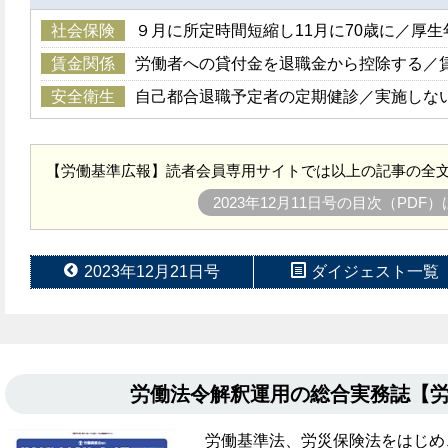
社会保険
９月に所定時間短縮し11月に70歳に／厚
賃金関係
労働者への貸付金を退職金から控除する／
安全衛生
自己都合退職予定者の定期健診／実施しな
【労働基準広報】読者会員専用サイトでは以上の記事の全文
2023年12月11日号の目次（PDF
2023年12月21日号
ダイジェスト一覧
労働法令解釈運用の総合実務誌【
労働基準法、労災保険法をはじめ