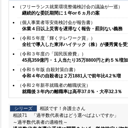
（フリーランス就業環境整備検討会の議論が一巡）
継続的な委託期間に１年or６ヵ月の案
（個人事業者等安衛検討会が報告書）
休業４日以上災害を遅滞なく報告・罰則ない義務
（令和５年度「輝くテレワーク賞」）
全社で導入した東洋ハイテック（株）が優秀賞を受
（令和３年度の「国民医療費」）
45兆359億円・１人当たり35万8800円と約５％増加
（令和５年版 自殺対策白書）
令和４年の自殺者は２万1881人で前年比4.2％増
（令和２年新卒就職者の離職状況）
就職後３年内の離職率は高卒37.0％・大卒32.3％
シリーズ
相談です！弁護士さん
相談71 「過半数代表者はどう選べばよいですか」
～過半数代表者の適格性～