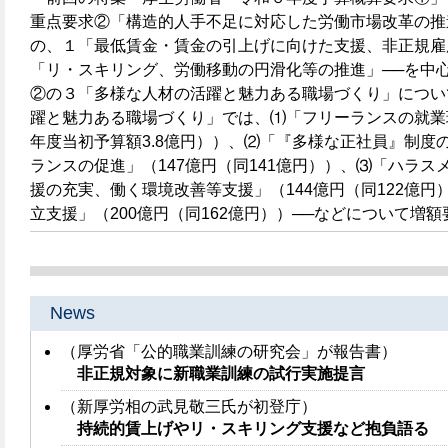
重点要求②「構造的人手不足に対応した労働市場改革の推
の、１「最低賃金・賃金の引上げに向けた支援、非正規雇
「リ・スキリング、労働移動の円滑化等の推進」──を中
②の３「多様な人材の活躍と魅力ある職場づくり」につ
躍と魅力ある職場づくり」では、⑴「フリーランスの就業環
年度当初予算額3.8億円））、⑵「『多様な正社員』制度
ランスの促進」（147億円（同141億円））、⑶「ハラ
援の充実、働く環境改善等支援」（144億円（同122億
立支援」（200億円（同162億円））──などについて増
News
（厚労省「公的職業訓練の研究会」が報告書）
非正規対象に新職業訓練の試行実施提言
（新厚労相の武見敬三氏が初登庁）
持続的賃上げやリ・スキリング支援など抱負語る