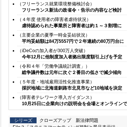
（フリーランス就業環境整備検討会）
フリーランス新法の政省令・告示の内容など検討
（４年度 使用者の障害者虐待状況）
虐待認められた事業所と障害者は約１～３割増に
（主要企業の夏季一時金妥結状況）
平均妥結額は84万5557円で２年連続の80万円台に
（iDeCoの加入者が300万人突破）
今年12月に他制度加入者拠出限度額引上げを予定
（令和４年「労働争議統計調査」）
総争議件数は元年に次ぐ２番目の低さで減少傾向
（５年度・地域雇用活性化推進事業）
採択地域に北海道釧路市北見市など10地域を決定
（障害者テレワーク導入ガイダンス）
10月25日に企業向けの説明会を会場とオンライン
シリーズ
クローズアップ 新法律問題