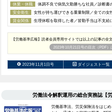
休業・休職
体調不良で病気欠勤勝ちな社員／診断書
安全衛生
女性が持ち運びできる重量制限／全ての女
賃金関係
生理休暇を取得した者／皆勤手当は不支給
【労働基準広報】読者会員専用サイトでは以上の記事の全文
2023年10月21日号の目次（PDF
2023年11月1日号
ダイジェスト一覧
労働法令解釈運用の総合実務誌【
労働基準法、労災保険法をはじめ