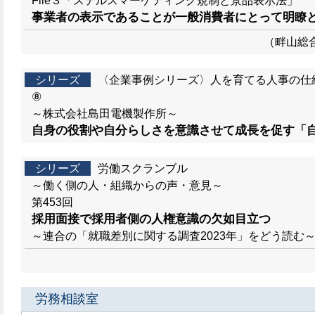
File３「ステルスマーケティング規制と景品表示法」
事業者の表示であることが一般消費者にとって明瞭
（畔山総
シリーズ
〈企業事例シリーズ〉人を育てる人事の仕
⑧
～株式会社島田電機製作所～
自身の役割や自分らしさを意識させて成長を促す「
シリーズ
労働スクランブル
～働く側の人・組織からの声・意見～
第453回
採用面接で採用者側の人権意識の欠如目立つ
～連合の「就職差別に関する調査2023年」をどう読む
労務相談室