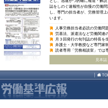
とし、迅速かつ的確に報道・解説
誌をしのぐ速報性が自慢の労働問
し、専門の担当者が、労務管理上
います。
人事労務担当者必読の労働問
労基法、派遣法など労働関連
月３回発行の旬刊誌の特長を
弁護士・大学教授など専門家
読者専用「労務相談室」では
見本誌
TO